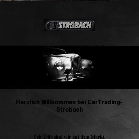
Herzlich Willkommen bei
CarTrading-
Strobach
Seit 1994 sind wir auf dem Markt.