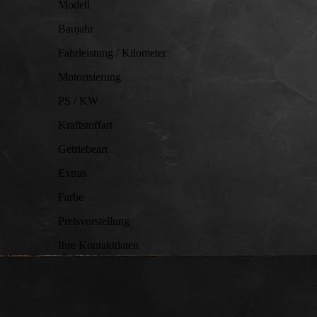
Modell
Baujahr
Fahrleistung / Kilometer
Motorisierung
PS / KW
Kraftstoffart
Getriebeart
Extras
Farbe
Preisvorstellung
Ihre Kontaktdaten